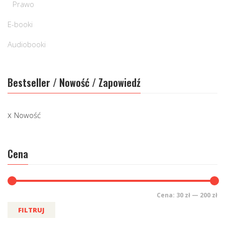
Prawo
E-booki
Audiobooki
Bestseller / Nowość / Zapowiedź
Nowość
Cena
Cena:
30 zł
—
200 zł
FILTRUJ