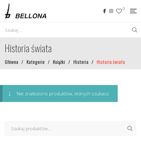
0
Historia świata
Główna
/
Kategorie
/
Książki
/
Historia
/
Historia świata
Nie znaleziono produktów, których szukasz.