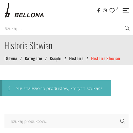
0
Historia Słowian
Główna
/
Kategorie
/
Książki
/
Historia
/
Historia Słowian
Nie znaleziono produktów, których szukasz.