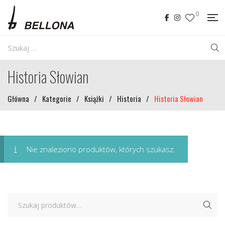
0
Historia Słowian
Główna
/
Kategorie
/
Książki
/
Historia
/
Historia Słowian
Nie znaleziono produktów, których szukasz.