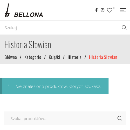
0
Historia Słowian
Główna
/
Kategorie
/
Książki
/
Historia
/
Historia Słowian
Nie znaleziono produktów, których szukasz.