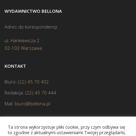
WYDAWNICTWO BELLONA
Adres do korespondencji
ul. Hankiewicza 2
02-103 Warszawa
KONTAKT
Biuro:
(22) 45 70 402
Redakcja:
(22) 45 70 444
Mail:
biuro@bellona.pl
Ta strona wykorzystuje pliki cookie, przy czym odbywa się
to zgodnie z aktualnymi ustawieniami Twojej przeglądarki,