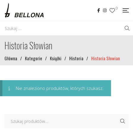
0
Historia Słowian
Główna
/
Kategorie
/
Książki
/
Historia
/
Historia Słowian
Nie znaleziono produktów, których szukasz.