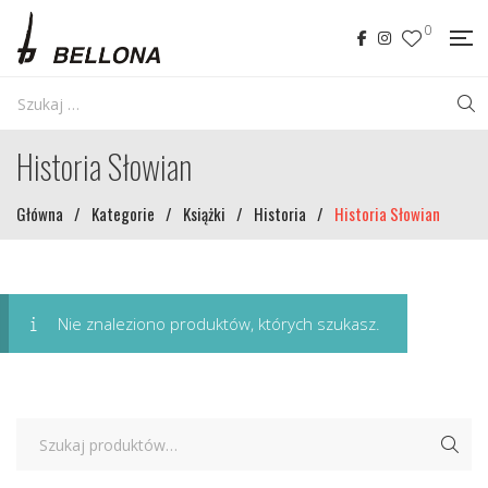
0
Historia Słowian
Główna
/
Kategorie
/
Książki
/
Historia
/
Historia Słowian
Nie znaleziono produktów, których szukasz.