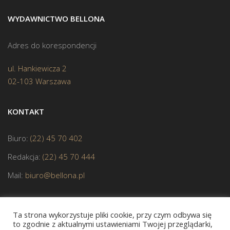
WYDAWNICTWO BELLONA
Adres do korespondencji
ul. Hankiewicza 2
02-103 Warszawa
KONTAKT
Biuro:
(22) 45 70 402
Redakcja:
(22) 45 70 444
Mail:
biuro@bellona.pl
Ta strona wykorzystuje pliki cookie, przy czym odbywa się
to zgodnie z aktualnymi ustawieniami Twojej przeglądarki,