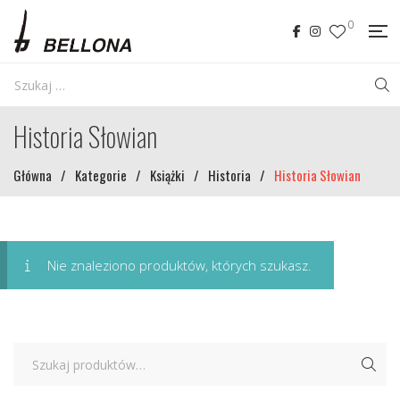
0
Historia Słowian
Główna
/
Kategorie
/
Książki
/
Historia
/
Historia Słowian
Nie znaleziono produktów, których szukasz.