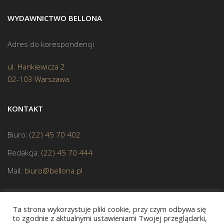
WYDAWNICTWO BELLONA
Adres do korespondencji
ul. Hankiewicza 2
02-103 Warszawa
KONTAKT
Biuro:
(22) 45 70 402
Redakcja:
(22) 45 70 444
Mail:
biuro@bellona.pl
Ta strona wykorzystuje pliki cookie, przy czym odbywa się
to zgodnie z aktualnymi ustawieniami Twojej przeglądarki,