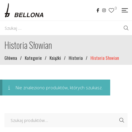
0
Historia Słowian
Główna
/
Kategorie
/
Książki
/
Historia
/
Historia Słowian
Nie znaleziono produktów, których szukasz.