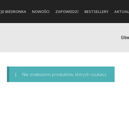
CJE BIEDRONKA
NOWOŚCI
ZAPOWIEDZI
BESTSELLERY
AKTUAL
Głó
Nie znaleziono produktów, których szukasz.