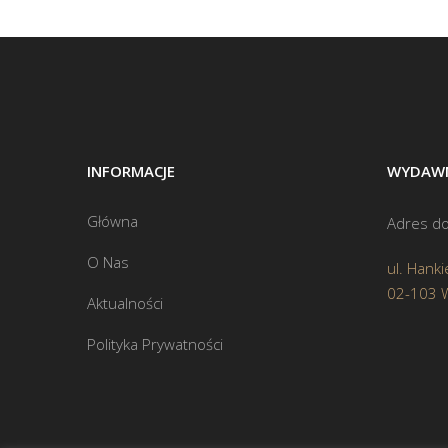
INFORMACJE
WYDAWN
Główna
Adres do
O Nas
ul. Hanki
02-103 
Aktualności
Polityka Prywatności