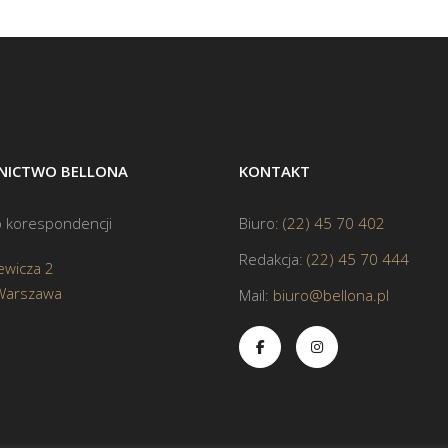
ICTWO BELLONA
KONTAKT
 korespondencji
Biuro:
(22) 45 70 402
Redakcja:
(22) 45 70 444
ewicza 2
Warszawa
Mail:
biuro@bellona.pl