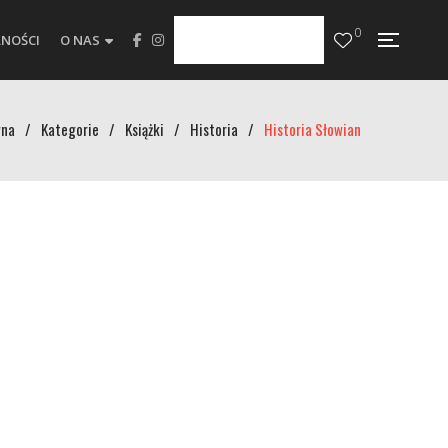
0
NOŚCI
O NAS
wna
/
Kategorie
/
Książki
/
Historia
/
Historia Słowian