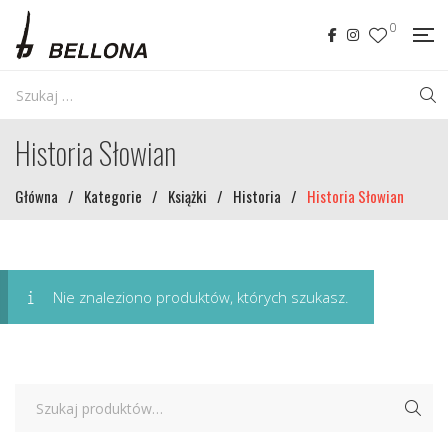
0
Historia Słowian
Główna
/
Kategorie
/
Książki
/
Historia
/
Historia Słowian
Nie znaleziono produktów, których szukasz.