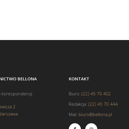
ICTWO BELLONA
KONTAKT
 korespondencji
Biuro:
(22) 45 70 402
Redakcja:
(22) 45 70 444
ewicza 2
Warszawa
Mail:
biuro@bellona.pl