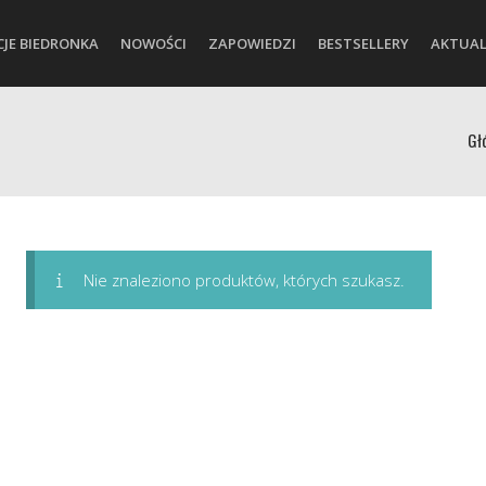
CJE BIEDRONKA
NOWOŚCI
ZAPOWIEDZI
BESTSELLERY
AKTUAL
Gł
Nie znaleziono produktów, których szukasz.