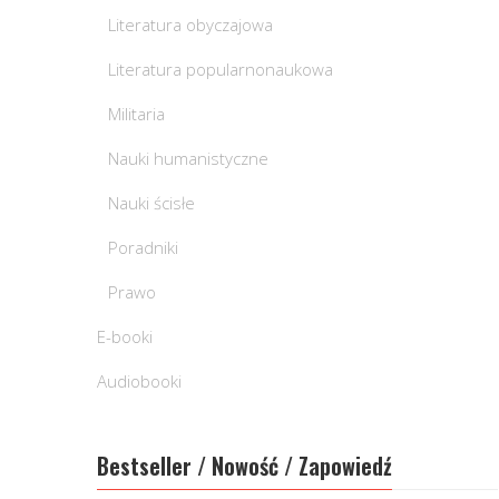
Literatura obyczajowa
Literatura popularnonaukowa
Militaria
Nauki humanistyczne
Nauki ścisłe
Poradniki
Prawo
E-booki
Audiobooki
Bestseller / Nowość / Zapowiedź