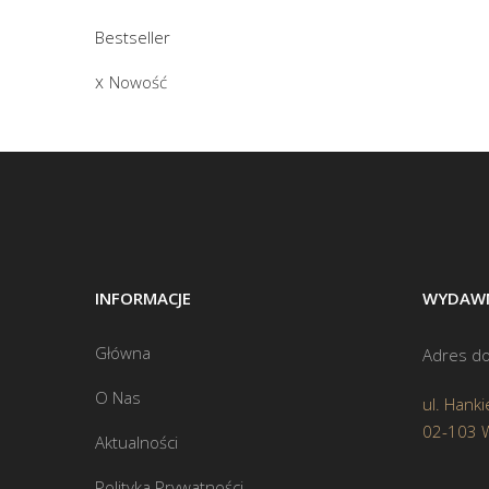
Bestseller
Nowość
INFORMACJE
WYDAWN
Główna
Adres do
O Nas
ul. Hanki
02-103 
Aktualności
Polityka Prywatności