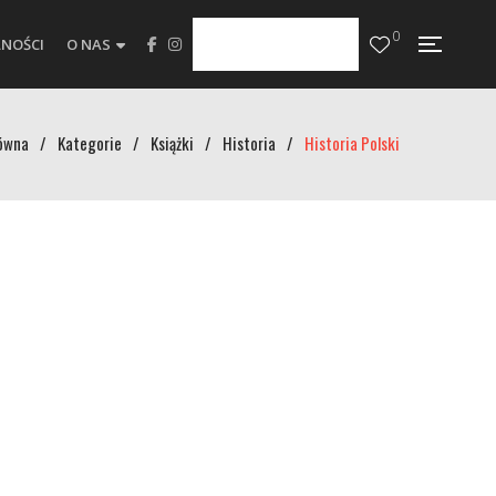
0
NOŚCI
O NAS
ówna
/
Kategorie
/
Książki
/
Historia
/
Historia Polski