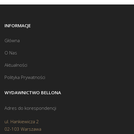
INFORMACJE
Główna
O Nas
Aktualności
Polityka Prywatności
WYDAWNICTWO BELLONA
Adres do korespondencji
ul. Hankiewicza 2
02-103 Warszawa