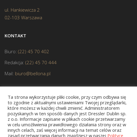
ul. Hankiewicza 2
02-103 Warszawa
KONTAKT
Biuro:
(22) 45 70 402
Redakcja:
(22) 45 70 444
Mail:
biuro@bellona.pl
Ta strona wykorzystuje pliki cookie, przy czym odbywa się
to zgodnie z aktualnymi ustawieniami Twojej przeglądarki,
które możesz w każdej chwili zmienić. Administratorem
pozyskanych w ten sposób danych jest Dressler Dublin sp.
z o.o. Informacje zapisane w plikach cookie przetwarzamy
JESTEŚMY CZŁONKIEM POLSKIEJ IZBY KSIĄŻKI
w celu umożliwienia prawidłowego działania strony oraz w
innych celach, zaś więcej informacji na temat celów oraz
zasad przetwarzania danych znajdziesz w naszej
Polityce