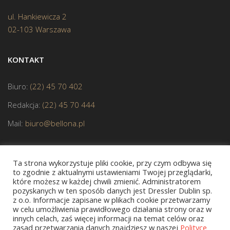
ul. Hankiewicza 2
02-103 Warszawa
KONTAKT
Biuro:
(22) 45 70 402
Redakcja:
(22) 45 70 444
Mail:
biuro@bellona.pl
Ta strona wykorzystuje pliki cookie, przy czym odbywa się
to zgodnie z aktualnymi ustawieniami Twojej przeglądarki,
które możesz w każdej chwili zmienić. Administratorem
pozyskanych w ten sposób danych jest Dressler Dublin sp.
z o.o. Informacje zapisane w plikach cookie przetwarzamy
JESTEŚMY CZŁONKIEM POLSKIEJ IZBY KSIĄŻKI
w celu umożliwienia prawidłowego działania strony oraz w
innych celach, zaś więcej informacji na temat celów oraz
zasad przetwarzania danych znajdziesz w naszej
Polityce