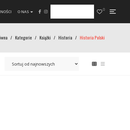
0
NOŚCI
O NAS
ówna
/
Kategorie
/
Książki
/
Historia
/
Historia Polski