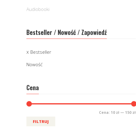
Audiobooki
Bestseller / Nowość / Zapowiedź
Bestseller
Nowość
Cena
Cena:
10 zł
—
150 zł
FILTRUJ