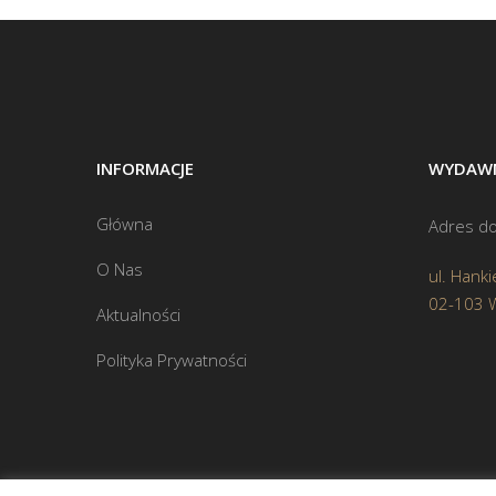
INFORMACJE
WYDAWN
Główna
Adres do
O Nas
ul. Hanki
02-103 
Aktualności
Polityka Prywatności