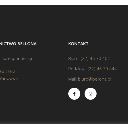
ICTWO BELLONA
KONTAKT
 korespondencji
Biuro:
(22) 45 70 402
Redakcja:
(22) 45 70 444
ewicza 2
Warszawa
Mail:
biuro@bellona.pl