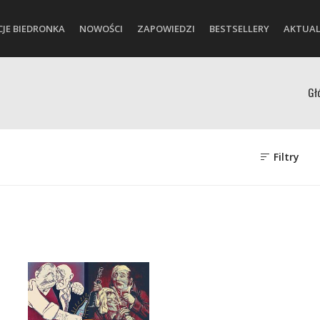
CJE BIEDRONKA
NOWOŚCI
ZAPOWIEDZI
BESTSELLERY
AKTUAL
Gł
Filtry