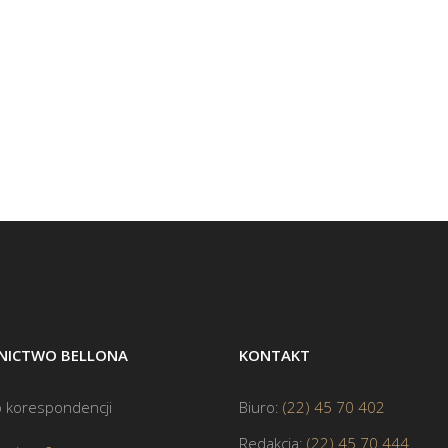
ICTWO BELLONA
KONTAKT
 korespondencji
Biuro:
(22) 45 70 402
Redakcja:
(22) 45 70 444