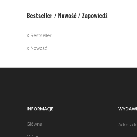
Bestseller / Nowość / Zapowiedź
Bestseller
Nowość
INFORMACJE
WYDAWN
Główna
Adres do
O Nas