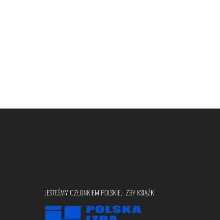
JESTEŚMY CZŁONKIEM POLSKIEJ IZBY KSIĄŻKI