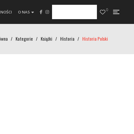
0
NOŚCI
O NAS
ówna
/
Kategorie
/
Książki
/
Historia
/
Historia Polski