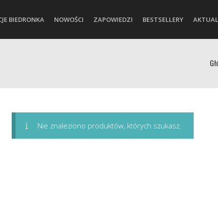
CJE BIEDRONKA
NOWOŚCI
ZAPOWIEDZI
BESTSELLERY
AKTUAL
Gł
Nie znaleziono produktów, których szukasz.