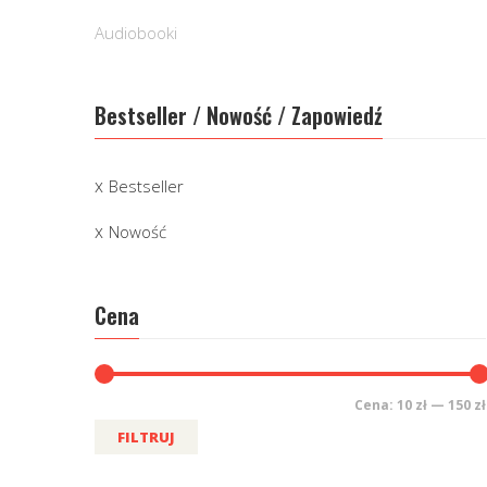
Audiobooki
Bestseller / Nowość / Zapowiedź
Bestseller
Nowość
Cena
Cena:
10 zł
—
150 zł
FILTRUJ