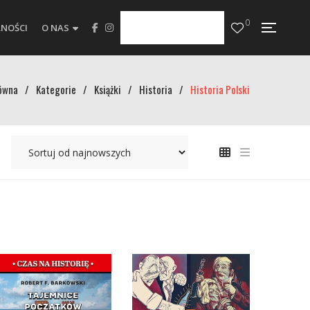
0
NOŚCI
O NAS
ówna
/
Kategorie
/
Książki
/
Historia
/
Historia Polski