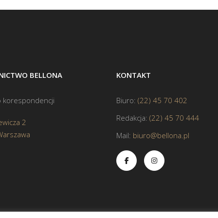
ICTWO BELLONA
KONTAKT
 korespondencji
Biuro:
(22) 45 70 402
Redakcja:
(22) 45 70 444
ewicza 2
Warszawa
Mail:
biuro@bellona.pl