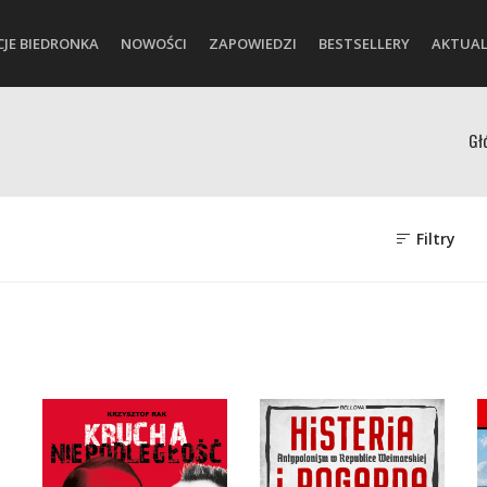
CJE BIEDRONKA
NOWOŚCI
ZAPOWIEDZI
BESTSELLERY
AKTUAL
Gł
Filtry