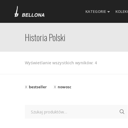
KATEGORIE
KOLEK
Historia Polski
Posortowane
Wyświetlanie wszystkich wyników: 4
według
najnowszych
bestseller
nowosc