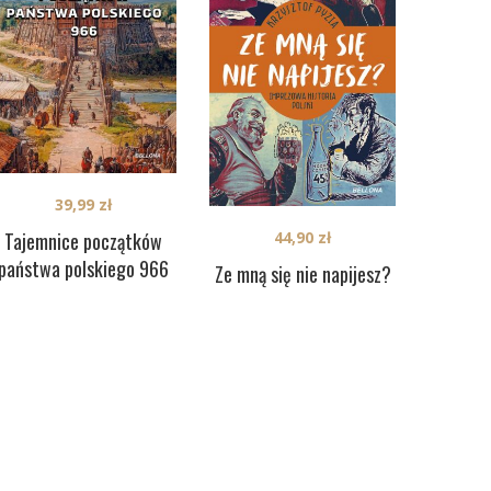
39,99
zł
Tajemnice początków
44,90
zł
państwa polskiego 966
Ze mną się nie napijesz?