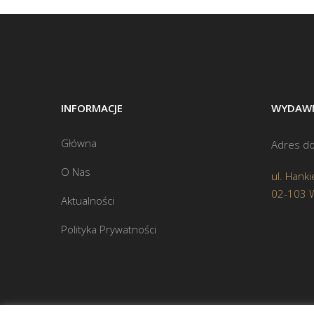
INFORMACJE
WYDAWN
Główna
Adres do
O Nas
ul. Hanki
02-103 
Aktualności
Polityka Prywatności