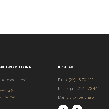
ICTWO BELLONA
KONTAKT
 korespondencji
Biuro:
(22) 45 70 402
Redakcja:
(22) 45 70 444
ewicza 2
Warszawa
Mail:
biuro@bellona.pl