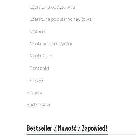
Literatura obyczajowa
Literatura popularnonaukowa
Militaria
Nauki humanistyczne
Nauki ścisłe
Poradniki
Prawo
E-booki
Audiobooki
Bestseller / Nowość / Zapowiedź