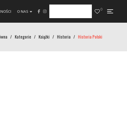
0
NOŚCI
O NAS
ówna
/
Kategorie
/
Książki
/
Historia
/
Historia Polski