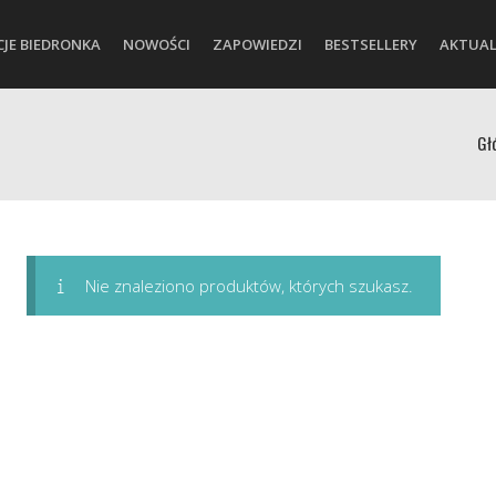
CJE BIEDRONKA
NOWOŚCI
ZAPOWIEDZI
BESTSELLERY
AKTUAL
Gł
Nie znaleziono produktów, których szukasz.