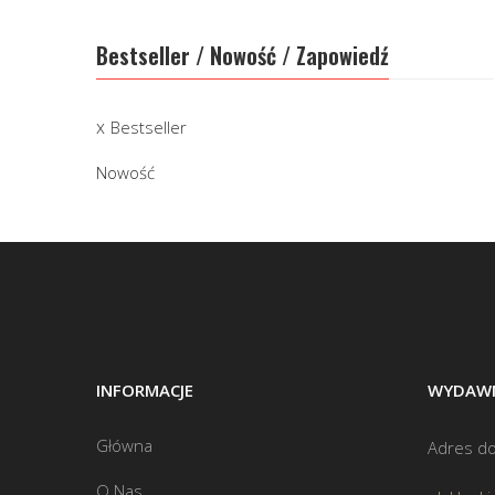
Bestseller / Nowość / Zapowiedź
Bestseller
Nowość
INFORMACJE
WYDAWN
Główna
Adres do
O Nas