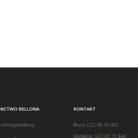
ICTWO BELLONA
KONTAKT
 korespondencji
Biuro:
(22) 45 70 402
Redakcja:
(22) 45 70 444