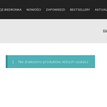
CJE BIEDRONKA
NOWOŚCI
ZAPOWIEDZI
BESTSELLERY
AKTUAL
Gł
Nie znaleziono produktów, których szukasz.