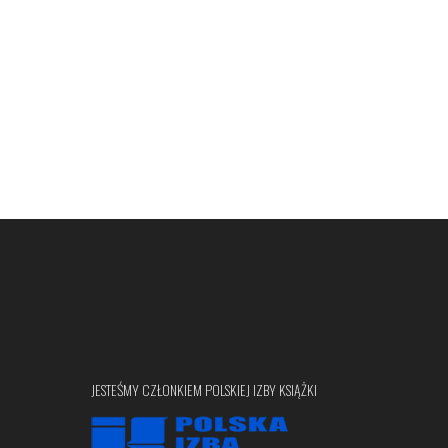
JESTEŚMY CZŁONKIEM POLSKIEJ IZBY KSIĄŻKI