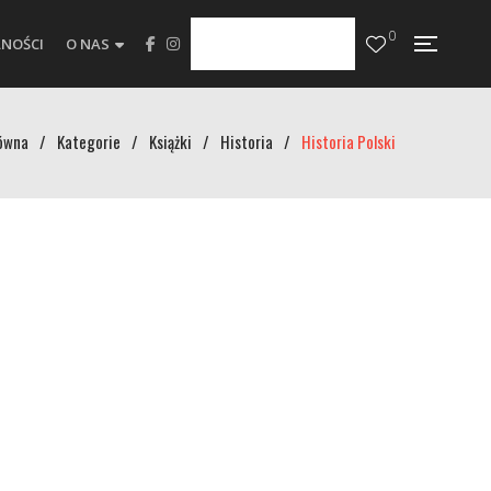
0
NOŚCI
O NAS
ówna
/
Kategorie
/
Książki
/
Historia
/
Historia Polski