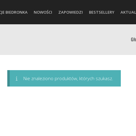
CJE BIEDRONKA
NOWOŚCI
ZAPOWIEDZI
BESTSELLERY
AKTUAL
Gł
Nie znaleziono produktów, których szukasz.