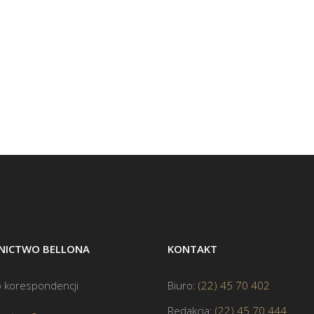
ICTWO BELLONA
KONTAKT
 korespondencji
Biuro:
(22) 45 70 402
Redakcja:
(22) 45 70 444