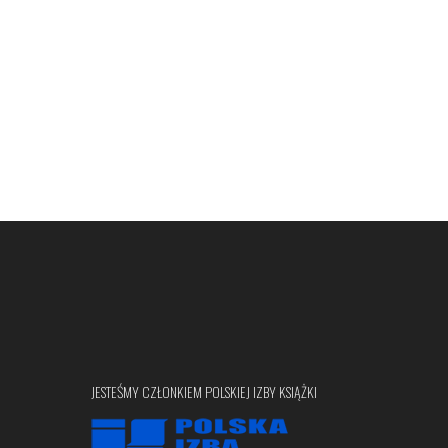
JESTEŚMY CZŁONKIEM POLSKIEJ IZBY KSIĄŻKI