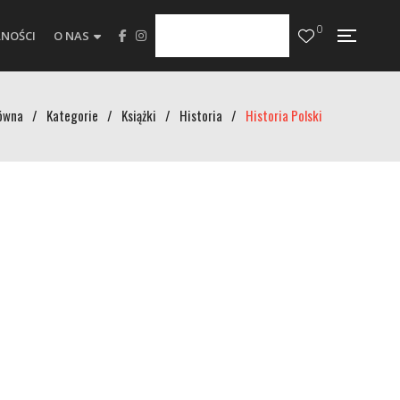
0
NOŚCI
O NAS
ówna
/
Kategorie
/
Książki
/
Historia
/
Historia Polski