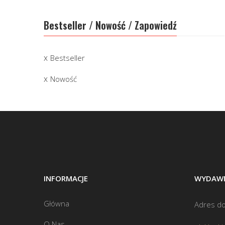
Bestseller / Nowość / Zapowiedź
Bestseller
Nowość
INFORMACJE
WYDAWN
Główna
Adres do
O Nas