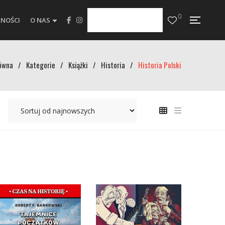
0
NOŚCI
O NAS
ówna
/
Kategorie
/
Książki
/
Historia
/
Historia Polski