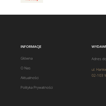
INFORMACJE
WYDAWN
Główna
Adres do
O Nas
ul. Hanki
02-103 
Aktualności
Polityka Prywatności