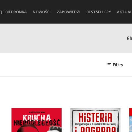
CJE BIEDRONKA
NOWOŚCI
ZAPOWIEDZI
BESTSELLERY
AKTUAL
Gł
Filtry