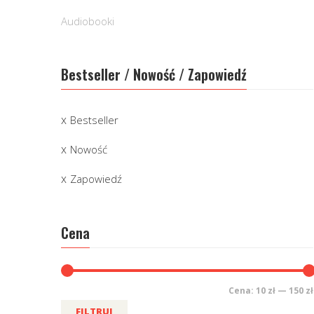
Audiobooki
Bestseller / Nowość / Zapowiedź
Bestseller
Nowość
Zapowiedź
Cena
Cena:
10 zł
—
150 zł
FILTRUJ