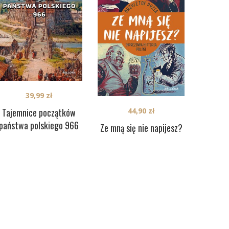
39,99
zł
Tajemnice początków
44,90
zł
państwa polskiego 966
Ze mną się nie napijesz?