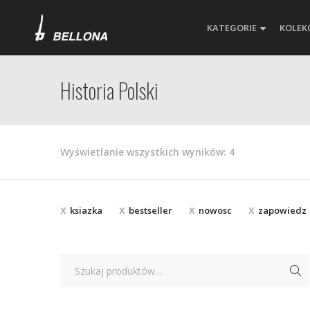
KATEGORIE
KOLEK
Historia Polski
Posortowane
Wyświetlanie wszystkich wyników: 4
według
najnowszych
ksiazka
bestseller
nowosc
zapowiedz