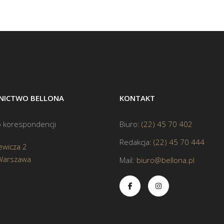
ICTWO BELLONA
KONTAKT
 korespondencji
Biuro:
(22) 45 70 402
Redakcja:
(22) 45 70 444
ewicza 2
Warszawa
Mail:
biuro@bellona.pl