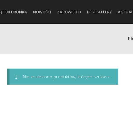
CJE BIEDRONKA
NOWOŚCI
ZAPOWIEDZI
BESTSELLERY
AKTUAL
Gł
Nie znaleziono produktów, których szukasz.