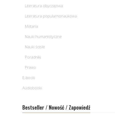
Literatura obyczajowa
Literatura popularnonaukowa
Militaria
Nauki humanistyczne
Nauki ścisłe
Poradniki
Prawo
E-booki
Audiobooki
Bestseller / Nowość / Zapowiedź