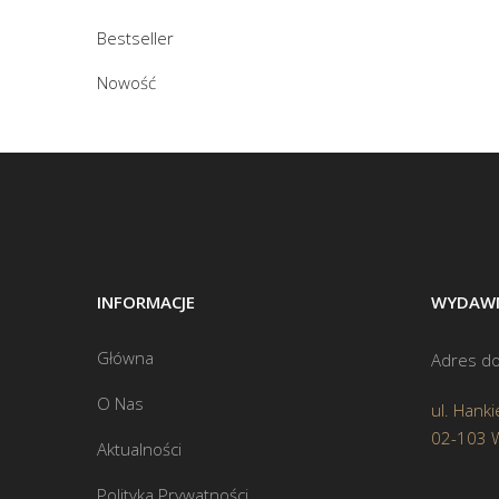
Bestseller
Nowość
INFORMACJE
WYDAWN
Główna
Adres do
O Nas
ul. Hanki
02-103 
Aktualności
Polityka Prywatności