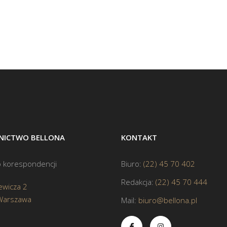
ICTWO BELLONA
KONTAKT
 korespondencji
Biuro:
(22) 45 70 402
Redakcja:
(22) 45 70 444
ewicza 2
Warszawa
Mail:
biuro@bellona.pl