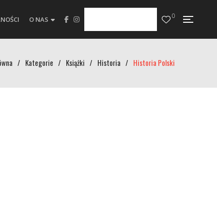
0
NOŚCI
O NAS
ówna
/
Kategorie
/
Książki
/
Historia
/
Historia Polski