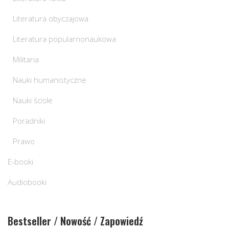
Literatura obyczajowa
Literatura popularnonaukowa
Militaria
Nauki humanistyczne
Nauki ścisłe
Poradniki
Prawo
E-booki
Audiobooki
Bestseller / Nowość / Zapowiedź