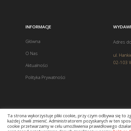
INFORMACJE
WYDAWN
Główna
Adres do
O Nas
ul. Hanki
02-103 
Aktualności
Polityka Prywatności
Ta strona wykorzystuje pliki cookie, przy czym odbywa się to 
każdej chwili zmienić. Administratorem pozyskanych w ten sposó
cookie przetwarzamy w celu umożliwienia prawidłowego działani