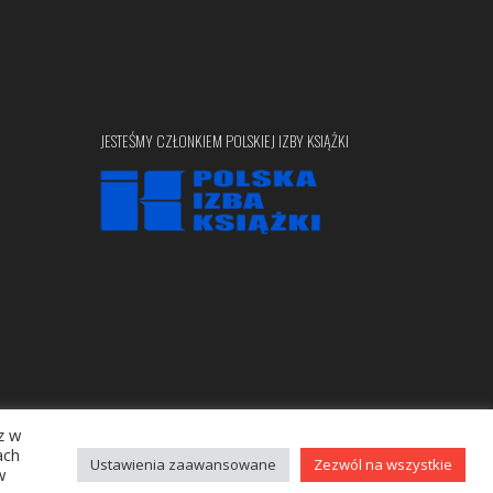
JESTEŚMY CZŁONKIEM POLSKIEJ IZBY KSIĄŻKI
z w
Copyright © 2020 bellona.pl
ach
Ustawienia zaawansowane
Zezwól na wszystkie
w