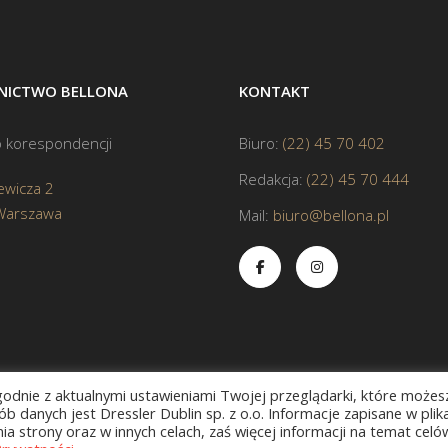
ICTWO BELLONA
KONTAKT
 korespondencji
Biuro:
(22) 45 70 402
Redakcja:
(22) 45 70 444
ewicza 2
Warszawa
Mail:
biuro@bellona.pl
zgodnie z aktualnymi ustawieniami Twojej przeglądarki, które możes
b danych jest Dressler Dublin sp. z o.o. Informacje zapisane w plik
a strony oraz w innych celach, zaś więcej informacji na temat celó