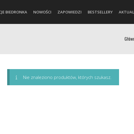
CJE BIEDRONKA
NOWOŚCI
ZAPOWIEDZI
BESTSELLERY
AKTUAL
Głów
Nie znaleziono produktów, których szukasz.