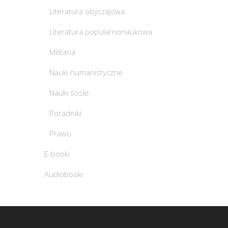
Literatura obyczajowa
Literatura popularnonaukowa
Militaria
Nauki humanistyczne
Nauki ścisłe
Poradniki
Prawo
E-booki
Audiobooki