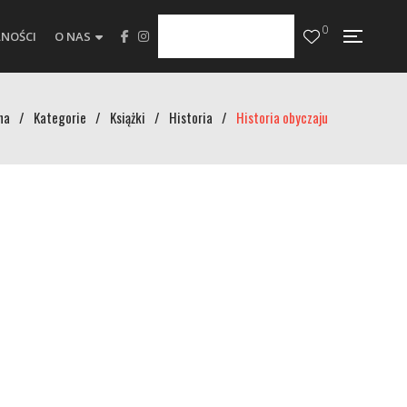
0
NOŚCI
O NAS
na
/
Kategorie
/
Książki
/
Historia
/
Historia obyczaju