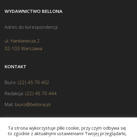
WYDAWNICTWO BELLONA
Adres do korespondencji
ul. Hankiewicza 2
02-103 Warszawa
KONTAKT
Biuro:
(22) 45 70 402
Redakcja:
(22) 45 70 444
Mail:
biuro@bellona.pl
Ta strona wykorzystuje pliki cookie, przy czym odbywa się
to zgodnie z aktualnymi ustawieniami Twojej przeglądarki,