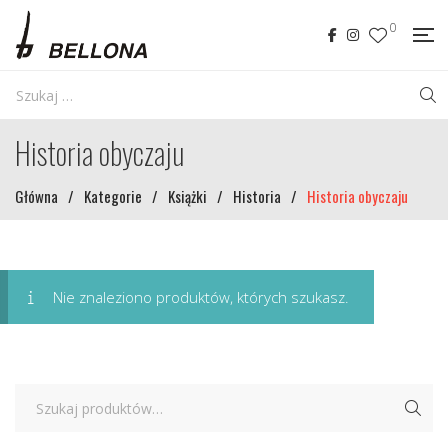
0
Historia obyczaju
Główna
/
Kategorie
/
Książki
/
Historia
/
Historia obyczaju
Nie znaleziono produktów, których szukasz.