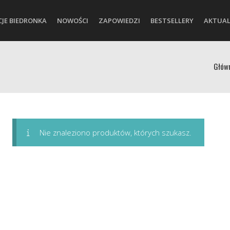
CJE BIEDRONKA
NOWOŚCI
ZAPOWIEDZI
BESTSELLERY
AKTUAL
Głów
Nie znaleziono produktów, których szukasz.