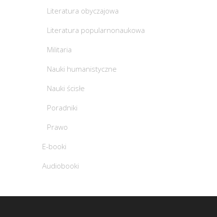
Literatura obyczajowa
Literatura popularnonaukowa
Militaria
Nauki humanistyczne
Nauki ścisłe
Poradniki
Prawo
E-booki
Audiobooki