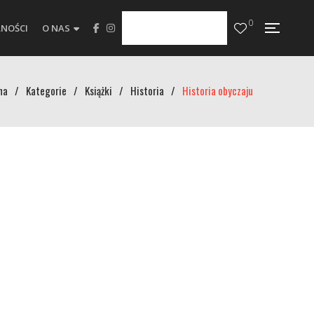
0
NOŚCI
O NAS
na
/
Kategorie
/
Książki
/
Historia
/
Historia obyczaju