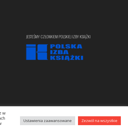
JESTEŚMY CZŁONKIEM POLSKIEJ IZBY KSIĄŻKI
z w
Copyright © 2020 bellona.pl
ach
Ustawienia zaawansowane
Zezwól na wszystkie
w