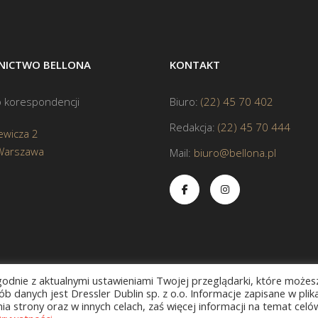
ICTWO BELLONA
KONTAKT
 korespondencji
Biuro:
(22) 45 70 402
Redakcja:
(22) 45 70 444
ewicza 2
Warszawa
Mail:
biuro@bellona.pl
zgodnie z aktualnymi ustawieniami Twojej przeglądarki, które możes
b danych jest Dressler Dublin sp. z o.o. Informacje zapisane w plik
a strony oraz w innych celach, zaś więcej informacji na temat celó