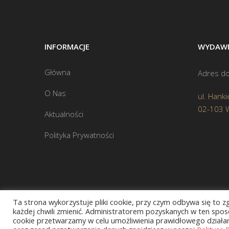
INFORMACJE
WYDAWN
Główna
Adres do
O Nas
ul. Hanki
02-103 
Aktualności
Polityka Prywatności
Ta strona wykorzystuje pliki cookie, przy czym odbywa się to 
każdej chwili zmienić. Administratorem pozyskanych w ten sposó
cookie przetwarzamy w celu umożliwienia prawidłowego działani