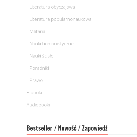
Literatura obyczajowa
Literatura popularnonaukowa
Militaria
Nauki humanistyczne
Nauki ścisłe
Poradniki
Prawo
E-booki
Audiobooki
Bestseller / Nowość / Zapowiedź