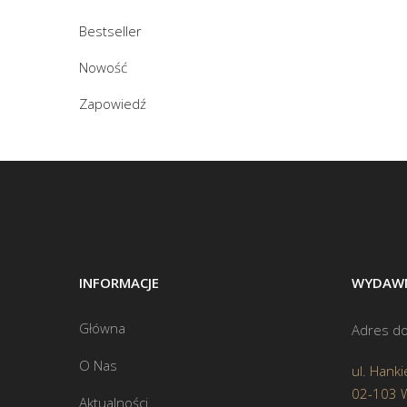
Bestseller
Nowość
Zapowiedź
INFORMACJE
WYDAWN
Główna
Adres do
O Nas
ul. Hanki
02-103 
Aktualności