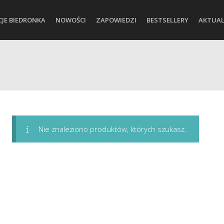
CJE BIEDRONKA
NOWOŚCI
ZAPOWIEDZI
BESTSELLERY
AKTUAL
Nie znaleziono produktów, których szukasz.