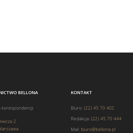
ICTWO BELLONA
KONTAKT
 korespondencji
Biuro:
(22) 45 70 402
Redakcja:
(22) 45 70 444
ewicza 2
Warszawa
Mail:
biuro@bellona.pl