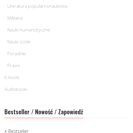
Literatura popularnonaukowa
Militaria
Nauki humanistyczne
Nauki ścisłe
Poradniki
Prawo
E-booki
Audiobooki
Bestseller / Nowość / Zapowiedź
Bestseller