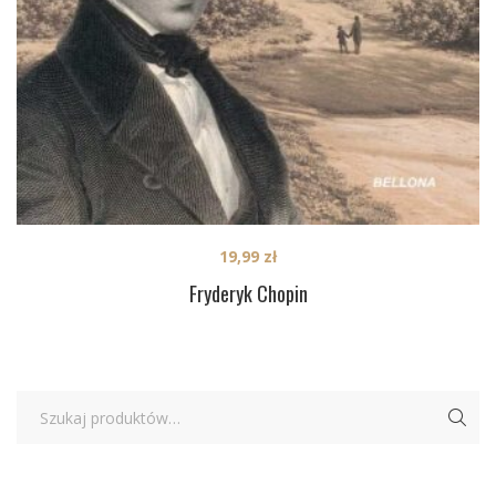
19,99
zł
Fryderyk Chopin