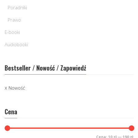
Poradniki
Prawo
E-booki
Audiobooki
Bestseller / Nowość / Zapowiedź
Nowość
Cena
Cena:
10 zł
—
190 zł