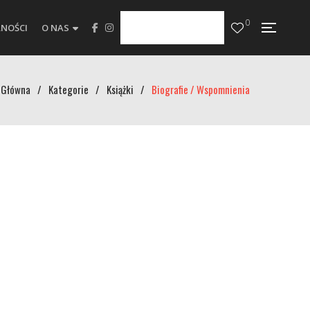
0
NOŚCI
O NAS
Główna
/
Kategorie
/
Książki
/
Biografie / Wspomnienia