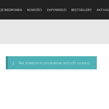
CJE BIEDRONKA
NOWOŚCI
ZAPOWIEDZI
BESTSELLERY
AKTUAL
Nie znaleziono produktów, których szukasz.