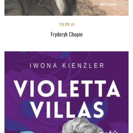
19,99
zł
Fryderyk Chopin