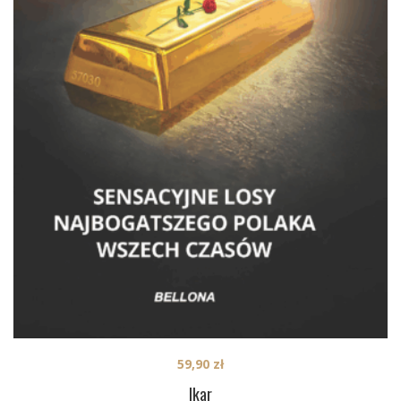
59,90
zł
Ikar