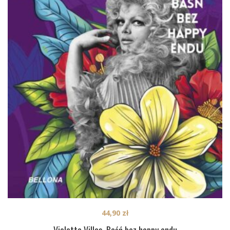
44,90
zł
Violetta Villas. Baśń bez happy endu