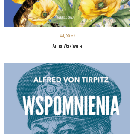
44,90
zł
Anna Wazówna