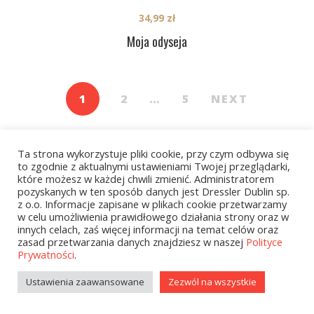
34,99
zł
Moja odyseja
1
2
…
5
NEXT
Ta strona wykorzystuje pliki cookie, przy czym odbywa się
to zgodnie z aktualnymi ustawieniami Twojej przeglądarki,
które możesz w każdej chwili zmienić. Administratorem
pozyskanych w ten sposób danych jest Dressler Dublin sp.
z o.o. Informacje zapisane w plikach cookie przetwarzamy
Kategorie
w celu umożliwienia prawidłowego działania strony oraz w
innych celach, zaś więcej informacji na temat celów oraz
zasad przetwarzania danych znajdziesz w naszej
Polityce
Prywatności
.
zobacz wszystkie
Ustawienia zaawansowane
Zezwól na wszystkie
Kolekcje Biedronka