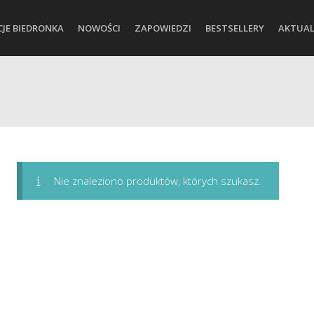
CJE BIEDRONKA
NOWOŚCI
ZAPOWIEDZI
BESTSELLERY
AKTUAL
Nie znaleziono produktów, których szukasz.