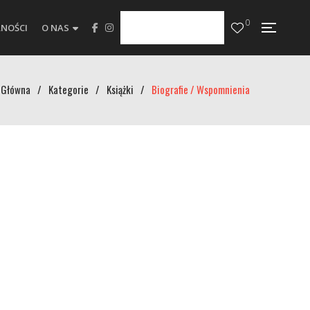
0
NOŚCI
O NAS
Główna
/
Kategorie
/
Książki
/
Biografie / Wspomnienia