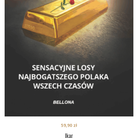
59,90
zł
Ikar