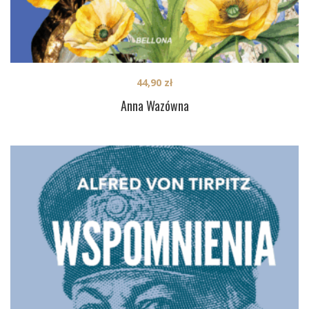
44,90
zł
Anna Wazówna