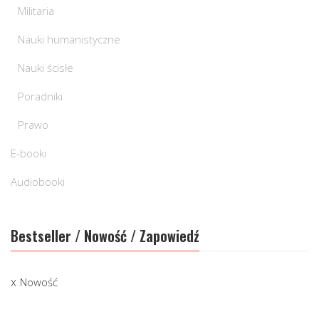
Militaria
Nauki humanistyczne
Nauki ścisłe
Poradniki
Prawo
E-booki
Audiobooki
Bestseller / Nowość / Zapowiedź
Nowość