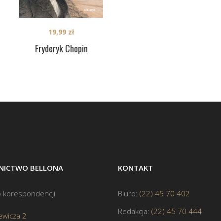
19,99
zł
Fryderyk Chopin
ICTWO BELLONA
KONTAKT
 korespondencji
Biuro:
(22) 45 70 402
Redakcja:
(22) 45 70 444
ewicza 2