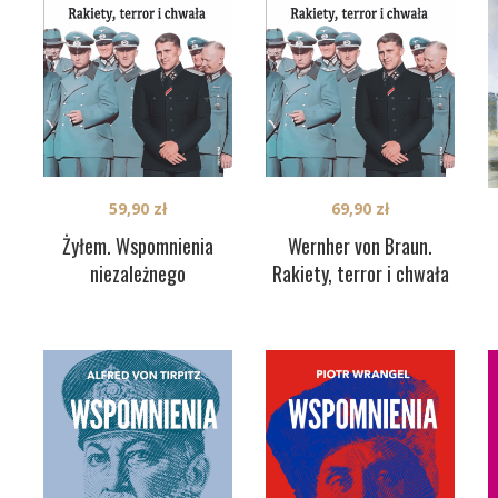
59,90
zł
69,90
zł
Żyłem. Wspomnienia
Wernher von Braun.
niezależnego
Rakiety, terror i chwała