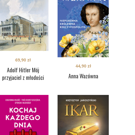
69,90
zł
44,90
zł
Adolf Hitler Mój
Anna Wazówna
przyjaciel z młodości