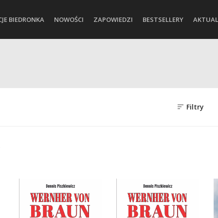
CJE BIEDRONKA
NOWOŚCI
ZAPOWIEDZI
BESTSELLERY
AKTUAL
Filtry
c