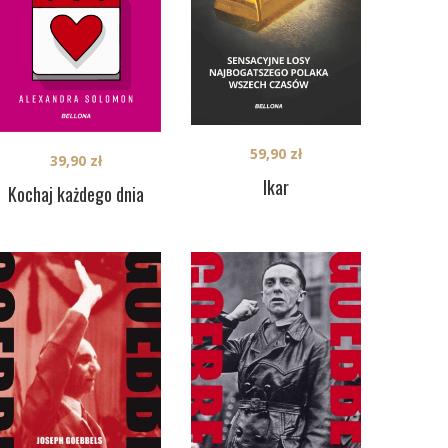
59,90
zł
39,90
zł
Ikar
Kochaj każdego dnia