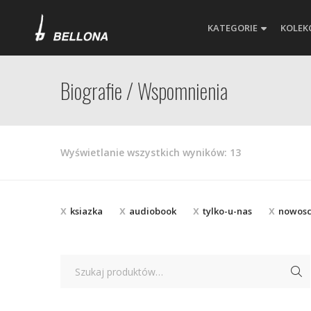
KATEGORIE
KOLEK
Biografie / Wspomnienia
Posortowane
Wyświetlanie wszystkich wyników: 13
według
najnowszych
ksiazka
audiobook
tylko-u-nas
nowos