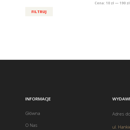
Cena:
10 zł
—
190 zł
FILTRUJ
INFORMACJE
WYDAWN
Główna
Adres do
O Nas
ul. Hanki