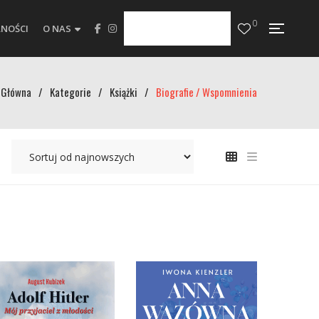
0
NOŚCI
O NAS
Główna
/
Kategorie
/
Książki
/
Biografie / Wspomnienia