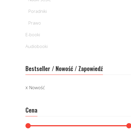
Poradniki
Prawo
E-booki
Audiobooki
Bestseller / Nowość / Zapowiedź
Nowość
Cena