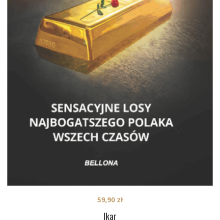
59,90
zł
Ikar