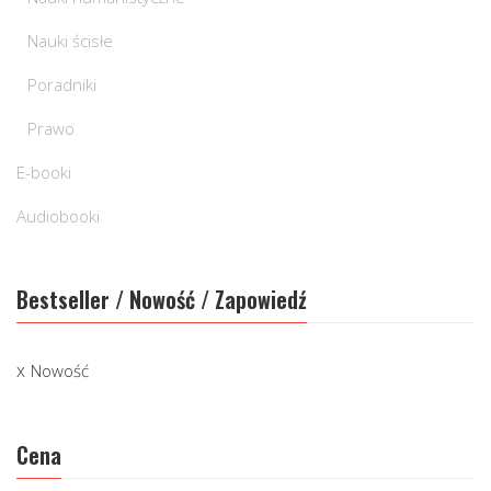
Nauki ścisłe
Poradniki
Prawo
E-booki
Audiobooki
Bestseller / Nowość / Zapowiedź
Nowość
Cena