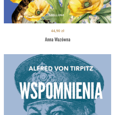
44,90
zł
Anna Wazówna