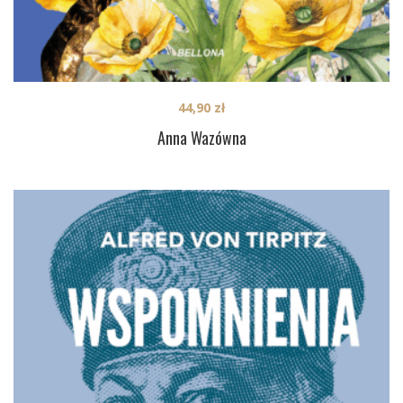
44,90
zł
Anna Wazówna