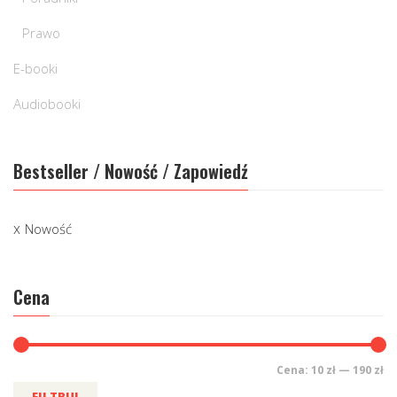
Prawo
E-booki
Audiobooki
Bestseller / Nowość / Zapowiedź
Nowość
Cena
Cena:
10 zł
—
190 zł
FILTRUJ