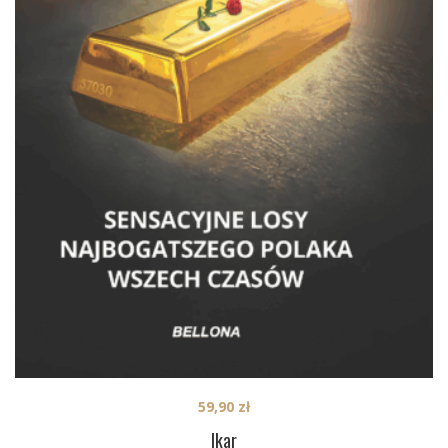
59,90
zł
Ikar