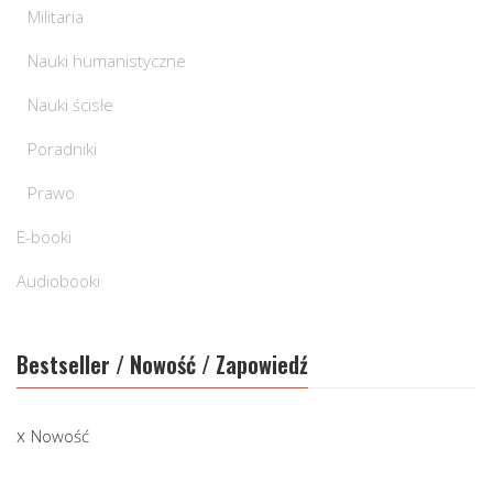
Militaria
Nauki humanistyczne
Nauki ścisłe
Poradniki
Prawo
E-booki
Audiobooki
Bestseller / Nowość / Zapowiedź
Nowość