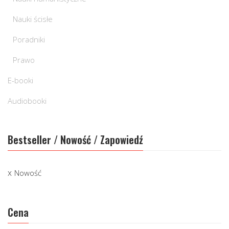
Nauki ścisłe
Poradniki
Prawo
E-booki
Audiobooki
Bestseller / Nowość / Zapowiedź
Nowość
Cena