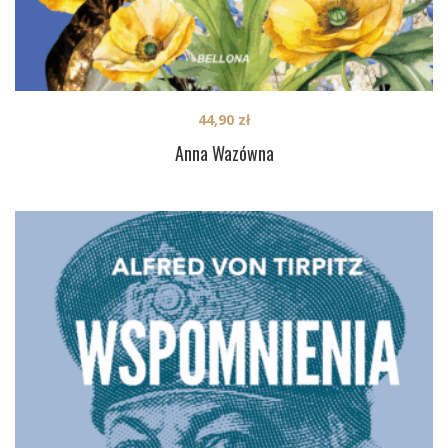
44,90
zł
Anna Wazówna