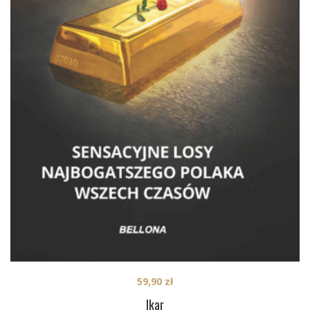
59,90
zł
Ikar