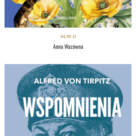
44,90
zł
Anna Wazówna