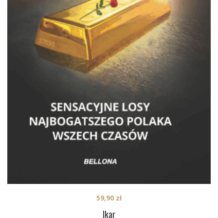
59,90
zł
Ikar