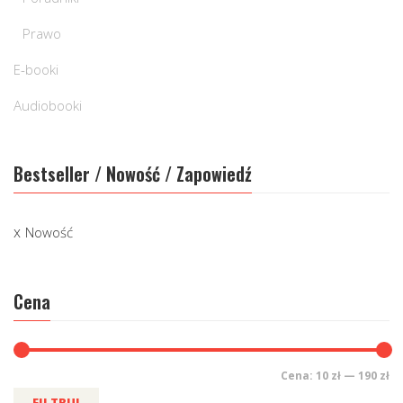
Prawo
E-booki
Audiobooki
Bestseller / Nowość / Zapowiedź
Nowość
Cena
Cena:
10 zł
—
190 zł
FILTRUJ