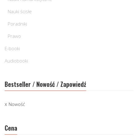
Nauki ścisłe
Poradniki
Prawo
E-booki
Audiobooki
Bestseller / Nowość / Zapowiedź
Nowość
Cena