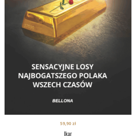
59,90
zł
Ikar