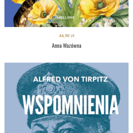
44,90
zł
Anna Wazówna