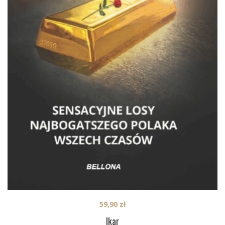
59,90
zł
Ikar