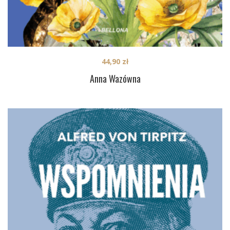
44,90
zł
Anna Wazówna