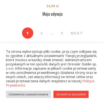
34,99
zł
Moja odyseja
1
2
…
5
NEXT
Ta strona wykorzystuje pliki cookie, przy czym odbywa się
to zgodnie z aktualnymi ustawieniami Twojej przeglądarki,
które możesz w każdej chwili zmienić. Administratorem
pozyskanych w ten sposób danych jest Dressler Dublin sp.
z o.o. Informacje zapisane w plikach cookie przetwarzamy
Kategorie
w celu umożliwienia prawidłowego działania strony oraz w
innych celach, zaś więcej informacji na temat celów oraz
zasad przetwarzania danych znajdziesz w naszej
Polityce
Prywatności
.
zobacz wszystkie
Ustawienia zaawansowane
Zezwól na wszystkie
Kolekcje Biedronka