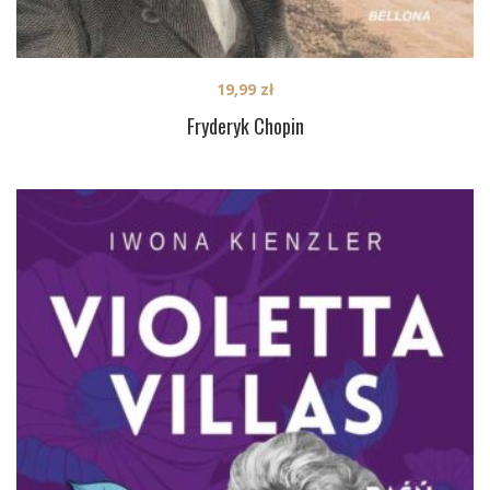
19,99
zł
Fryderyk Chopin