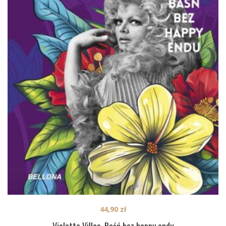
44,90
zł
Violetta Villas. Baśń bez happy endu