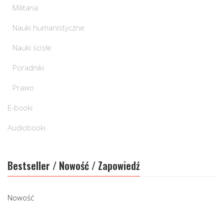
Militaria
Nauki humanistyczne
Nauki ścisłe
Poradniki
Prawo
E-booki
Audiobooki
Bestseller / Nowość / Zapowiedź
Nowość