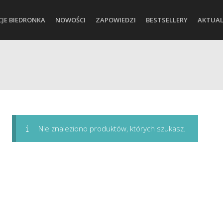
CJE BIEDRONKA
NOWOŚCI
ZAPOWIEDZI
BESTSELLERY
AKTUAL
Nie znaleziono produktów, których szukasz.