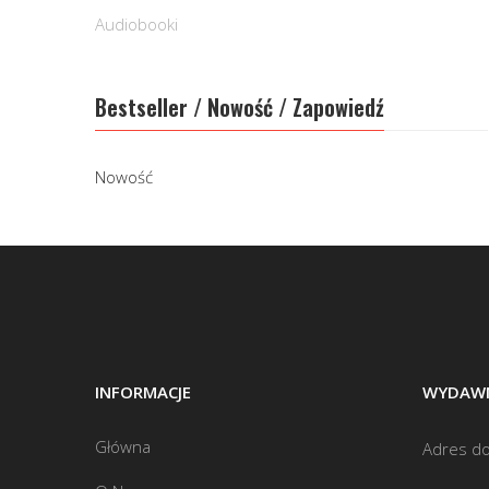
Audiobooki
Bestseller / Nowość / Zapowiedź
Nowość
INFORMACJE
WYDAWN
Główna
Adres do