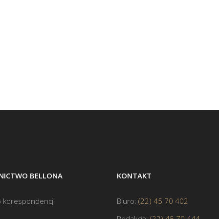
ICTWO BELLONA
KONTAKT
 korespondencji
Biuro:
(22) 45 70 402
Redakcja:
(22) 45 70 444