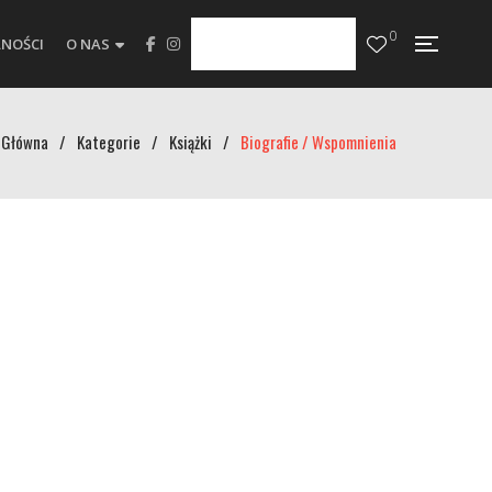
0
NOŚCI
O NAS
Główna
/
Kategorie
/
Książki
/
Biografie / Wspomnienia