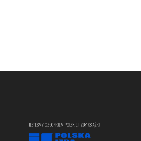
JESTEŚMY CZŁONKIEM POLSKIEJ IZBY KSIĄŻKI