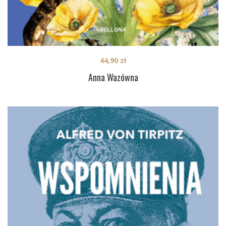
44,90
zł
Anna Wazówna