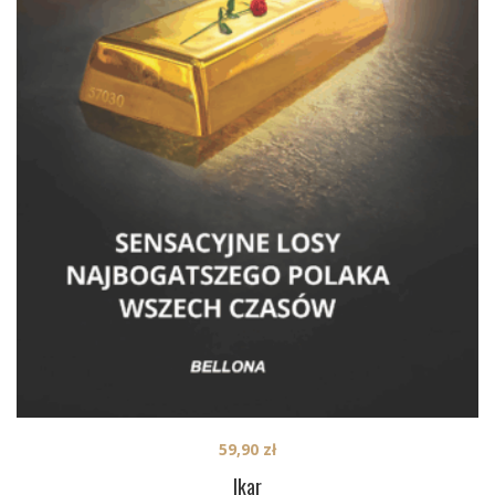
59,90
zł
Ikar