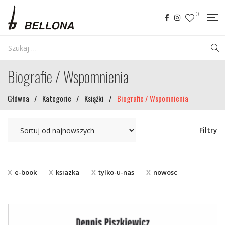
0
Biografie / Wspomnienia
Główna
/
Kategorie
/
Książki
/
Biografie / Wspomnienia
Filtry
e-book
ksiazka
tylko-u-nas
nowosc