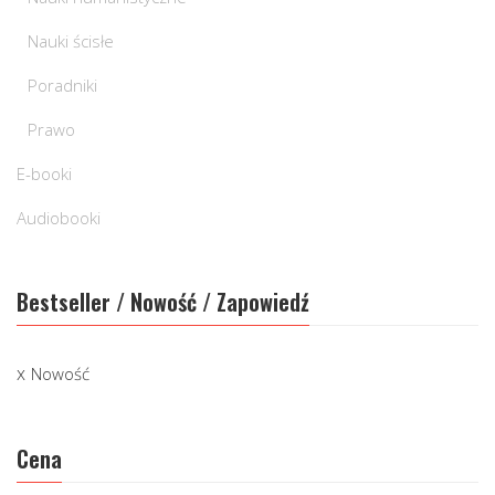
Nauki ścisłe
Poradniki
Prawo
E-booki
Audiobooki
Bestseller / Nowość / Zapowiedź
Nowość
Cena