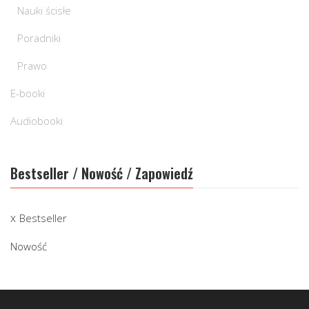
Nauki ścisłe
Poradniki
Prawo
E-booki
Audiobooki
Bestseller / Nowość / Zapowiedź
Bestseller
Nowość