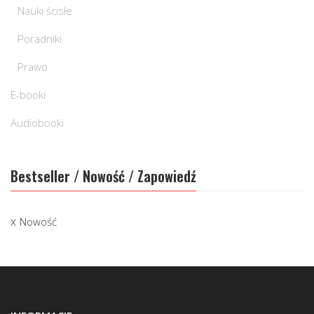
Nauki ścisłe
Poradniki
Prawo
E-booki
Audiobooki
Bestseller / Nowość / Zapowiedź
Nowość