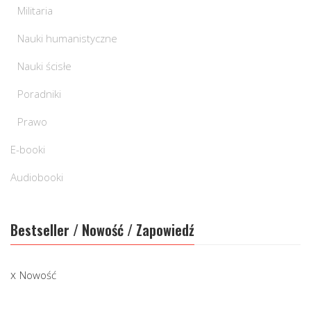
Militaria
Nauki humanistyczne
Nauki ścisłe
Poradniki
Prawo
E-booki
Audiobooki
Bestseller / Nowość / Zapowiedź
Nowość