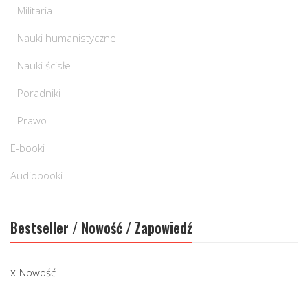
Militaria
Nauki humanistyczne
Nauki ścisłe
Poradniki
Prawo
E-booki
Audiobooki
Bestseller / Nowość / Zapowiedź
Nowość